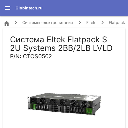
menu
Globintech.ru
home
Системы электропитания
Eltek
Flatpack
Система Eltek Flatpack S
S 2U Systems 2BB/2LB LVLD (CTOS0502)
2U Systems 2BB/2LB LVLD
P/N: CTOS0502