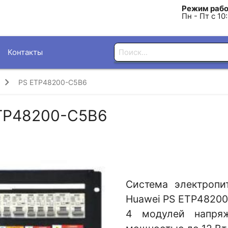
Режим рабо
Пн - Пт с 10
Контакты
PS ETP48200-C5B6
ETP48200-C5B6
Система электропи
Huawei PS ETP48200
4 модулей напря