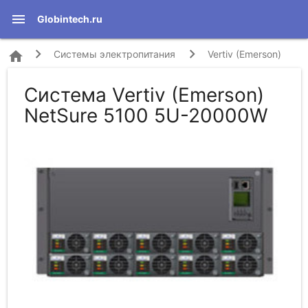
menu
Globintech.ru
home
Системы электропитания
Vertiv (Emerson)
Система Vertiv (Emerson)
NetSure 5100 5U-20000W
NetSure 5100 5U-20000W