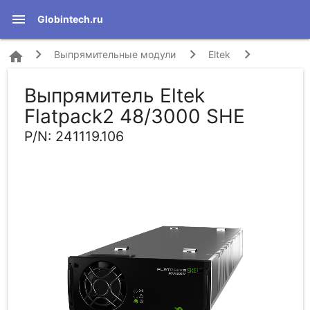
menu
Globintech.ru
home
Выпрямительные модули
Eltek
Выпрямитель Eltek
Flatpack2 48/3000 SHE (241119.106)
Flatpack2 48/3000 SHE
P/N: 241119.106