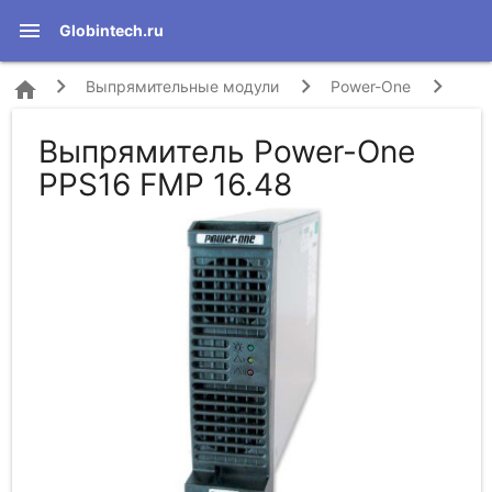
menu
Globintech.ru
home
Выпрямительные модули
Power-One
Выпрямитель Power-One
PPS16 FMP 16.48
PPS16 FMP 16.48