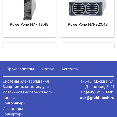
Power-One FMPe20.48
Power-One FMP 18.48
Unipower FMPe20.48
Eltek 48/2000
Производители
Статьи
Контакты
Системы электропитания
117545, Москва, ул.
Выпрямительные модули
Дорожная, 3к11
Источники бесперебойного
+7 (495) 255-1445
питания
ask@globintech.ru
Контроллеры
Инверторы
Enatel RM2048HE
Unipower MICRO
Конвертеры
SERIES 34A 48V