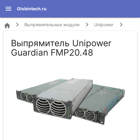
menu
Globintech.ru
home
Выпрямительные модули
Unipower
Выпрямитель Unipower
Guardian FMP20.48
Guardian FMP20.48