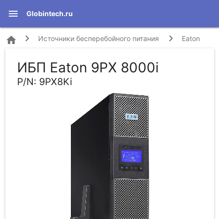
menu
Globintech.ru
home
Источники бесперебойного питания
Eaton
ИБП Eaton 9PX 8000i
9PX 8000i (9PX8Ki)
P/N: 9PX8Ki