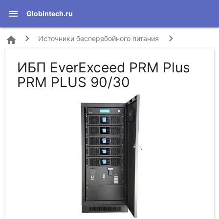
menu
Globintech.ru
home
Источники бесперебойного питания
ИБП EverExceed PRM Plus
EverExceed
PRM Plus PRM PLUS 90/30
PRM PLUS 90/30