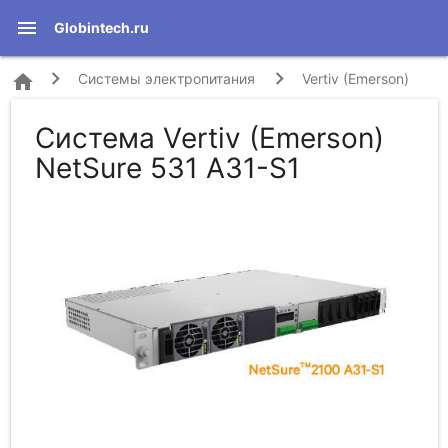
menu
Globintech.ru
home
Системы электропитания
Vertiv (Emerson)
Система Vertiv (Emerson)
NetSure 531 A31-S1
NetSure 531 A31-S1