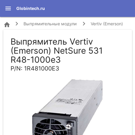
menu
Globintech.ru
home
Выпрямительные модули
Vertiv (Emerson)
Выпрямитель Vertiv
NetSure 531 R48-1000e3 (1R481000E3)
(Emerson) NetSure 531
R48-1000e3
P/N: 1R481000E3